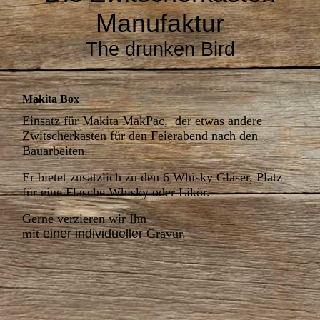
Manufaktur
The drunken Bird
Makita Box
Einsatz für Makita MakPac, der etwas andere
Zwitscherkasten für den Feierabend nach den
Bauarbeiten.
Er bietet zusätzlich zu den 6 Whisky Gläser, Platz
für eine Flasche Whisky oder Likör.
Gerne verzieren wir Ihn
mit
einer
individueller
Gravur.