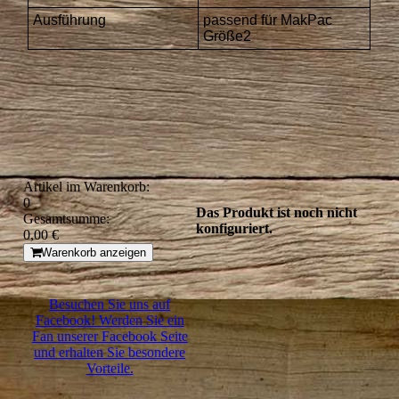
Ausführung
passend für MakPac
Größe2
Artikel im Warenkorb:
0
Das Produkt ist noch nicht
Gesamtsumme:
konfiguriert.
0,00 €
Warenkorb anzeigen
Besuchen Sie uns auf
Facebook! Werden Sie ein
Fan unserer Facebook Seite
und erhalten Sie besondere
Vorteile.