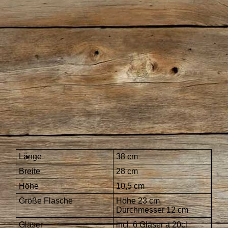
IMG_0595
Länge
38 cm
Breite
28 cm
Höhe
10,5 cm
Größe Flasche
Höhe 23 cm,
Durchmesser 12 cm
Gläser
incl. 6 Gläser a 20cl