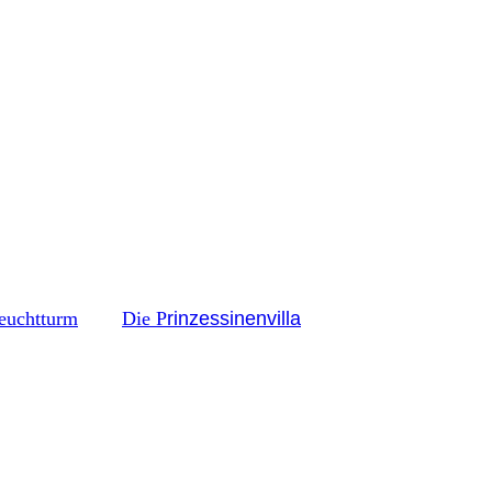
euchtturm
Die P
rinzessinenvilla