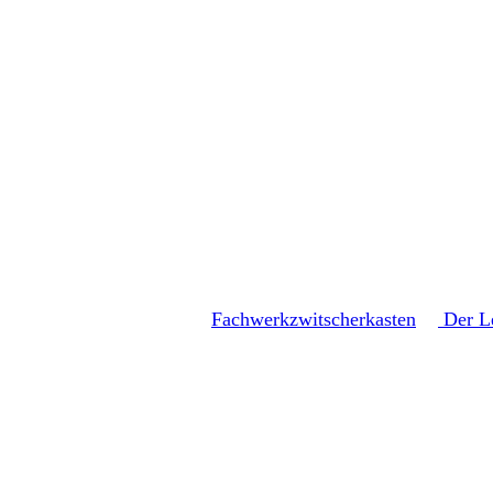
IMG_0572
Fachwerkzwitscherkasten
Der L